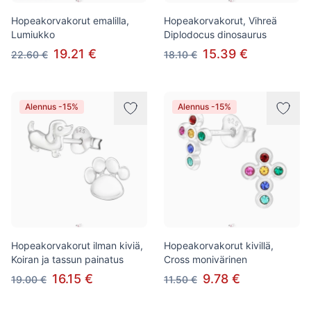
Hopeakorvakorut emalilla,
Hopeakorvakorut, Vihreä
Lumiukko
Diplodocus dinosaurus
19.21 €
15.39 €
22.60 €
18.10 €
Alennus -15%
Alennus -15%
Hopeakorvakorut ilman kiviä,
Hopeakorvakorut kivillä,
Koiran ja tassun painatus
Cross monivärinen
16.15 €
9.78 €
19.00 €
11.50 €