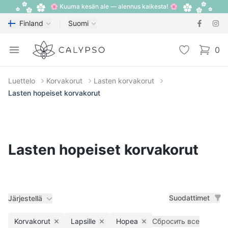
🌸 Kuuma kesän ale — alennus kaikesta! 🌸
Finland
Suomi
Calypso
Open menu
Toivelista
0
items i
Luettelo
Korvakorut
Lasten korvakorut
Lasten hopeiset korvakorut
Lasten hopeiset korvakorut
Suodattimet
Järjestellä
Korvakorut
Lapsille
Hopea
Сбросить все
Remove filter
Remove filter
Remove filter