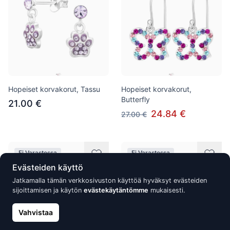
Hopeiset korvakorut, Tassu
Hopeiset korvakorut,
Butterfly
21.00 €
24.84 €
27.00 €
Ei Varastossa
Ei Varastossa
Evästeiden käyttö
Jatkamalla tämän verkkosivuston käyttöä hyväksyt evästeiden
sijoittamisen ja käytön
evästekäytäntömme
mukaisesti.
Vahvistaa