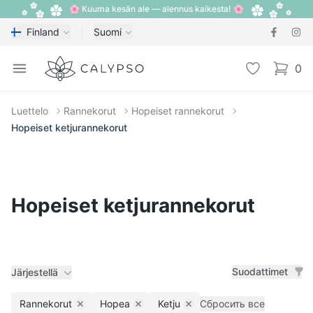
🌸 Kuuma kesän ale — alennus kaikesta! 🌸
Finland
Suomi
Calypso
Open menu
Toivelista
0
items i
Luettelo
Rannekorut
Hopeiset rannekorut
Hopeiset ketjurannekorut
Hopeiset ketjurannekorut
Suodattimet
Järjestellä
Rannekorut
Hopea
Ketju
Сбросить все
Remove filter
Remove filter
Remove filter