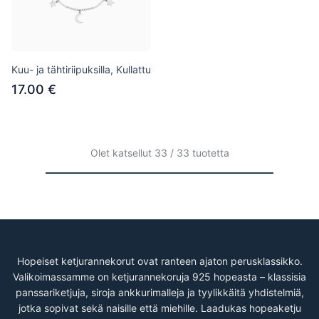
Kuu- ja tähtiriipuksilla, Kullattu
17.00 €
Olet katsellut 33 / 33 tuotetta
Hopeiset ketjurannekorut ovat ranteen ajaton perusklassikko.
Valikoimassamme on ketjurannekoruja 925 hopeasta – klassisia
panssariketjuja, siroja ankkurimalleja ja tyylikkäitä yhdistelmiä,
jotka sopivat sekä naisille että miehille. Laadukas hopeaketju