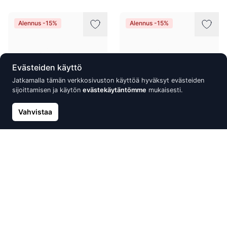
Alennus -15%
Alennus -15%
Evästeiden käyttö
Jatkamalla tämän verkkosivuston käyttöä hyväksyt evästeiden
sijoittamisen ja käytön
evästekäytäntömme
mukaisesti.
Vahvistaa
Hopeiset korvakorut Marcello
Hopeiset korvakorut Marcello
Pane, Petite Boules
Pane, Petite Boules
40.80 €
40.80 €
48.00 €
48.00 €
Alennus -15%
Alennus -15%