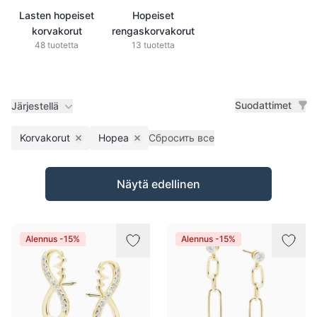
Lasten hopeiset
Hopeiset
korvakorut
rengaskorvakorut
48 tuotetta
13 tuotetta
Suodattimet
Järjestellä
Korvakorut
Hopea
Сбросить все
Remove filter
Remove filter
Tuotteet
Näytä edellinen
Alennus -15%
Alennus -15%