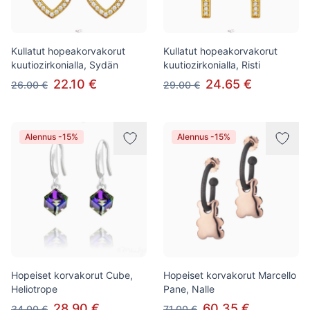
Kullatut hopeakorvakorut
Kullatut hopeakorvakorut
kuutiozirkonialla, Sydän
kuutiozirkonialla, Risti
22.10 €
24.65 €
26.00 €
29.00 €
Alennus -15%
Alennus -15%
Hopeiset korvakorut Cube,
Hopeiset korvakorut Marcello
Heliotrope
Pane, Nalle
28.90 €
60.35 €
34.00 €
71.00 €