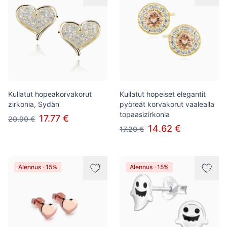
Kullatut hopeakorvakorut
Kullatut hopeiset elegantit
zirkonia, Sydän
pyöreät korvakorut vaalealla
topaasizirkonia
17.77 €
20.90 €
14.62 €
17.20 €
Alennus -15%
Alennus -15%