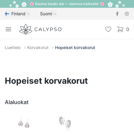
🌸 Kuuma kesän ale — alennus kaikesta! 🌸
Finland
Suomi
Calypso
Open menu
Toivelista
0
items i
Luettelo
Korvakorut
Hopeiset korvakorut
Hopeiset korvakorut
Alaluokat