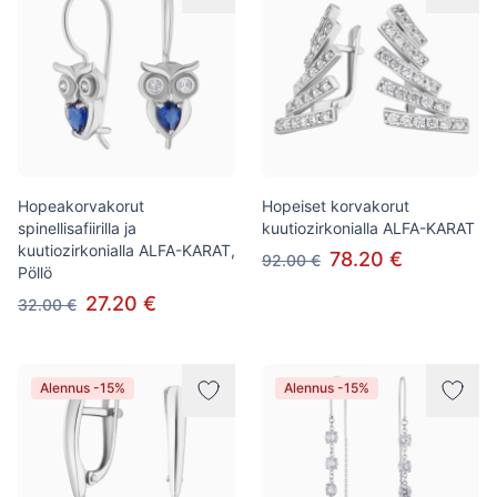
Hopeakorvakorut
Hopeiset korvakorut
spinellisafiirilla ja
kuutiozirkonialla ALFA-KARAT
kuutiozirkonialla ALFA-KARAT,
78.20 €
92.00 €
Pöllö
27.20 €
32.00 €
Alennus -15%
Alennus -15%