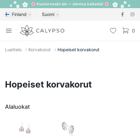
🌸 Kuuma kesän ale — alennus kaikesta! 🌸
Finland
Suomi
Calypso
Open menu
Toivelista
0
items i
Luettelo
Korvakorut
Hopeiset korvakorut
Hopeiset korvakorut
Alaluokat