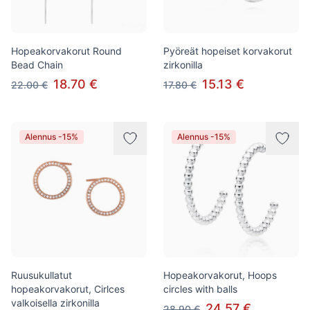
Hopeakorvakorut Round
Pyöreät hopeiset korvakorut
Bead Chain
zirkonilla
18.70 €
15.13 €
22.00 €
17.80 €
Alennus -15%
Alennus -15%
Ruusukullatut
Hopeakorvakorut, Hoops
hopeakorvakorut, Cirlces
circles with balls
valkoisella zirkonilla
24.57 €
28.90 €