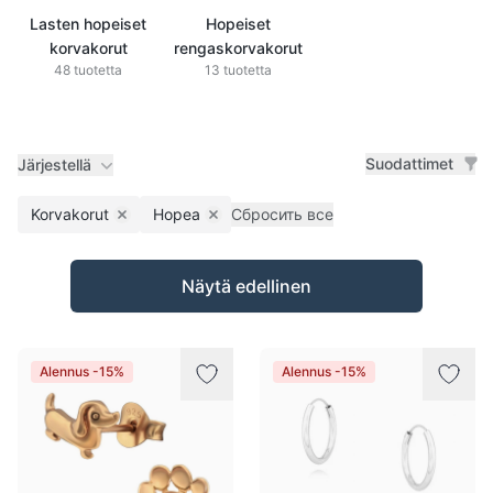
Lasten hopeiset
Hopeiset
korvakorut
rengaskorvakorut
48 tuotetta
13 tuotetta
Suodattimet
Järjestellä
Korvakorut
Hopea
Сбросить все
Remove filter
Remove filter
Tuotteet
Näytä edellinen
Alennus -15%
Alennus -15%