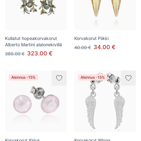
Kullatut hopeakorvakorut
Korvakorut Piikki
Alberto Martini alalonekivillä
34.00 €
40.00 €
323.00 €
380.00 €
Alennus -15%
Alennus -15%
Korvakorut Xirius
Korvakorut Wings