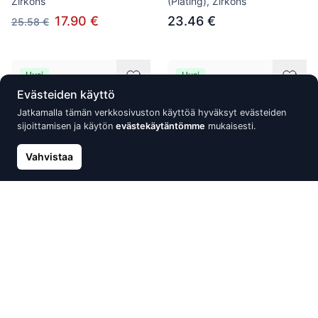
Zirkons
(Plating), Zirkons
17.90 €
23.46 €
25.58 €
Uusi
Uusi
Evästeiden käyttö
Jatkamalla tämän verkkosivuston käyttöä hyväksyt evästeiden
sijoittamisen ja käytön
evästekäytäntömme
mukaisesti.
Vahvistaa
Silver earrings with 'english'
Silver stud earrings, Silver
lock, Silver 925°, Rhodium
925°, Rhodium (Plating),
(Plating), Zirkons
Zirkons
27.28 €
26.09 €