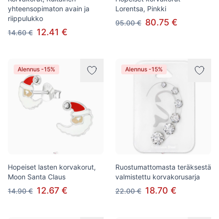
yhteensopimaton avain ja
Lorentsa, Pinkki
riippulukko
80.75 €
95.00 €
12.41 €
14.60 €
Alennus -15%
Alennus -15%
Hopeiset lasten korvakorut,
Ruostumattomasta teräksestä
Moon Santa Claus
valmistettu korvakorusarja
12.67 €
18.70 €
14.90 €
22.00 €