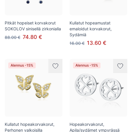
Pitkät hopeiset korvakorut
Kullatut hopeamustat
SOKOLOV sinisellä zirkonialla
emaloidut korvakorut,
Sydämiä
74.80 €
88.00 €
13.60 €
16.00 €
Alennus -15%
Alennus -15%
Kullatut hopeakorvakorut,
Hopeakorvakorut,
Perhonen valkoisilla
Apila/sydämet ympyrässä