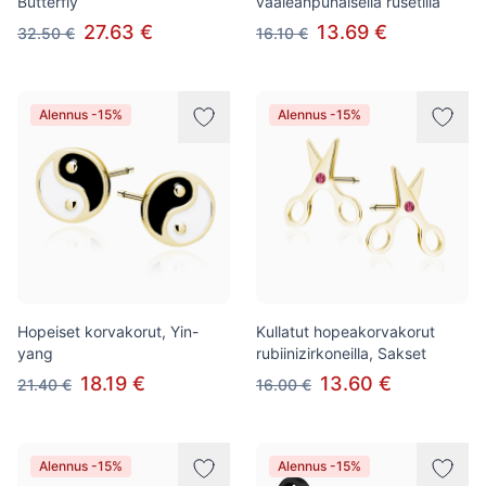
Butterfly
vaaleanpunaisella rusetilla
27.63 €
13.69 €
32.50 €
16.10 €
Alennus -15%
Alennus -15%
Hopeiset korvakorut, Yin-
Kullatut hopeakorvakorut
yang
rubiinizirkoneilla, Sakset
18.19 €
13.60 €
21.40 €
16.00 €
Alennus -15%
Alennus -15%