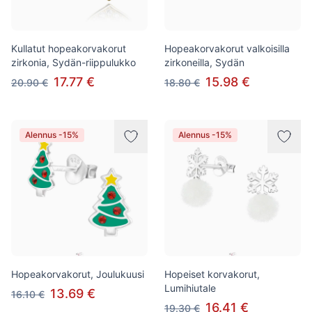
Kullatut hopeakorvakorut
Hopeakorvakorut valkoisilla
zirkonia, Sydän-riippulukko
zirkoneilla, Sydän
17.77 €
15.98 €
20.90 €
18.80 €
Alennus -15%
Alennus -15%
Hopeakorvakorut, Joulukuusi
Hopeiset korvakorut,
Lumihiutale
13.69 €
16.10 €
16.41 €
19.30 €