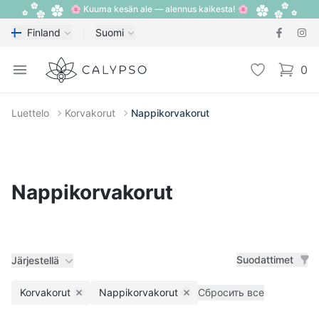
🌸 Kuuma kesän ale — alennus kaikesta! 🌸
Finland
Suomi
Calypso
Open menu
Toivelista
0
items i
Luettelo
Korvakorut
Nappikorvakorut
Nappikorvakorut
Suodattimet
Järjestellä
Korvakorut
Nappikorvakorut
Сбросить все
Remove filter
Remove filter