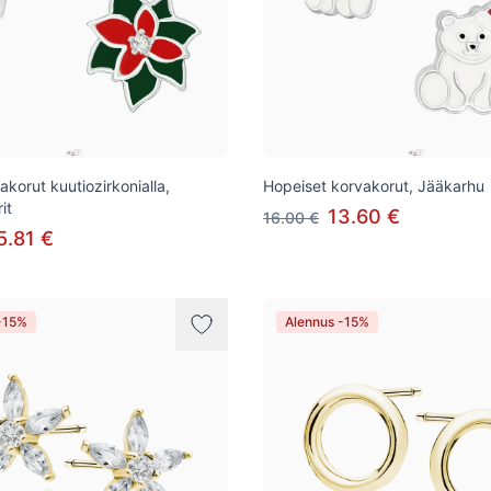
korut kuutiozirkonialla,
Hopeiset korvakorut, Jääkarhu
it
13.60 €
16.00 €
5.81 €
-15%
Alennus -15%