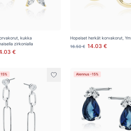
orvakorut, kukka
Hopeiset herkät korvakorut, Ym
isella zirkonialla
14.03 €
16.50 €
4.03 €
-15%
Alennus -15%