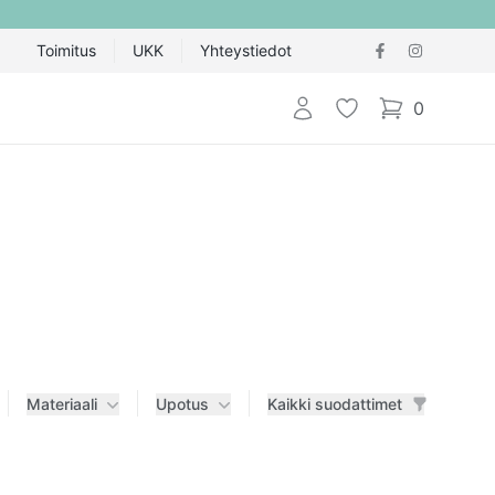
Toimitus
UKK
Yhteystiedot
Kirjaudu sisään
Toivelista
0
items in cart,
Materiaali
Upotus
Kaikki suodattimet