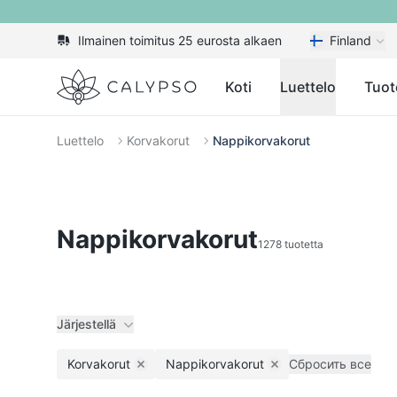
Ilmainen toimitus 25 eurosta alkaen
Finland
Calypso
Koti
Luettelo
Tuot
Luettelo
Korvakorut
Nappikorvakorut
Nappikorvakorut
1278 tuotetta
Järjestellä
Korvakorut
Nappikorvakorut
Сбросить все
Remove filter
Remove filter