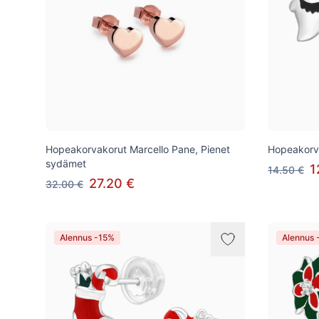
Hopeakorvakorut Marcello Pane, Pienet
Hopeakorva
sydämet
1
14.50 €
27.20 €
32.00 €
Alennus -15%
Alennus 