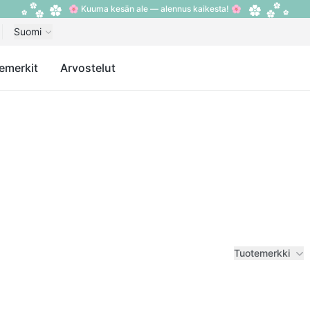
🌸 Kuuma kesän ale — alennus kaikesta! 🌸
Suomi
emerkit
Arvostelut
Tuotemerkki