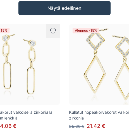
Näytä edellinen
-15%
Alennus -15%
orut valkoisella zirkonialla,
Kullatut hopeakorvakorut valkoi
un lenkkiä
zirkonia
4.06 €
21.42 €
25.20 €