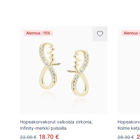
Tuotteet
Alennus -15%
Alennus 
Hopeakorvakorut valkoisia zirkonia,
Hopeakorvak
Infinity-merkki pulssilla
Kolme ketj
18.70 €
2
22.00 €
28.30 €