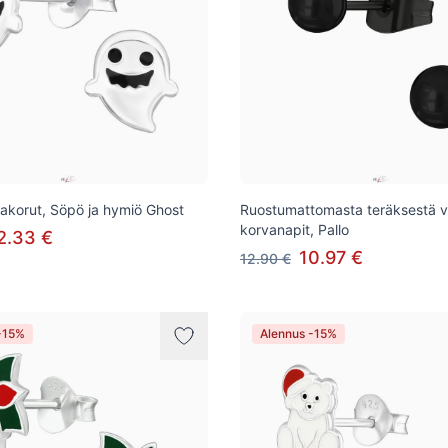
korut, Söpö ja hymiö Ghost
Ruostumattomasta teräksestä v
korvanapit, Pallo
2.33 €
10.97 €
12.90 €
-15%
Alennus -15%