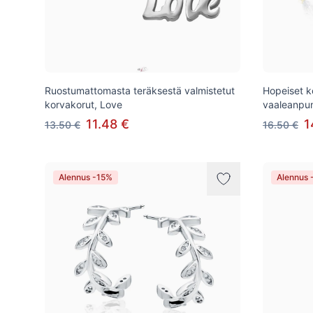
Ruostumattomasta teräksestä valmistetut
Hopeiset k
korvakorut, Love
vaaleanpuna
11.48 €
1
13.50 €
16.50 €
Alennus -15%
Alennus 