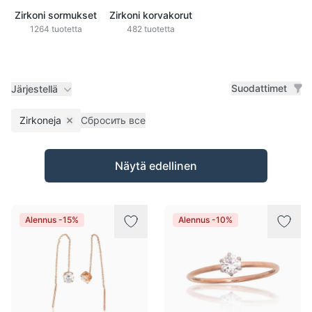
Zirkoni sormukset
Zirkoni korvakorut
1264 tuotetta
482 tuotetta
Suodattimet
Järjestellä
Zirkoneja
Сбросить все
Remove filter
Tuotteet
Näytä edellinen
Alennus -15%
Alennus -10%