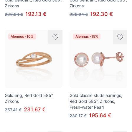
Zirkons
Zirkons
192.13 €
192.30 €
226.04 €
226.24 €
Alennus -10%
Alennus -15%
Gold ring, Red Gold 585°,
Gold classic studs earrings,
Zirkons
Red Gold 585°, Zirkons,
Fresh-water Pearl
231.67 €
257.41 €
195.64 €
230.17 €