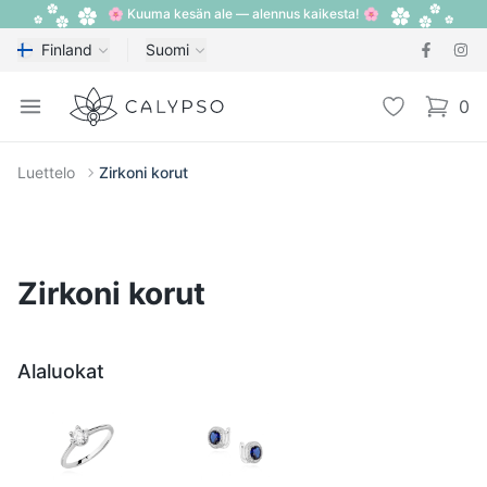
🌸 Kuuma kesän ale — alennus kaikesta! 🌸
Finland
Suomi
Calypso
Open menu
Toivelista
0
items i
Luettelo
Zirkoni korut
Zirkoni korut
Alaluokat