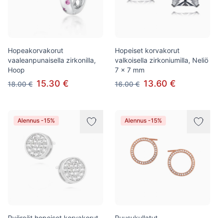
Hopeakorvakorut
Hopeiset korvakorut
vaaleanpunaisella zirkonilla,
valkoisella zirkoniumilla, Neliö
Hoop
7 x 7 mm
15.30 €
13.60 €
18.00 €
16.00 €
Alennus -15%
Alennus -15%
Pyöreät hopeiset korvakorut
Ruusukullatut