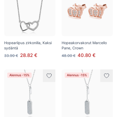
Hopeariipus zirkonilla, Kaksi
Hopeakorvakorut Marcello
sydäntä
Pane, Crown
28.82 €
40.80 €
33.90 €
48.00 €
Alennus -15%
Alennus -15%