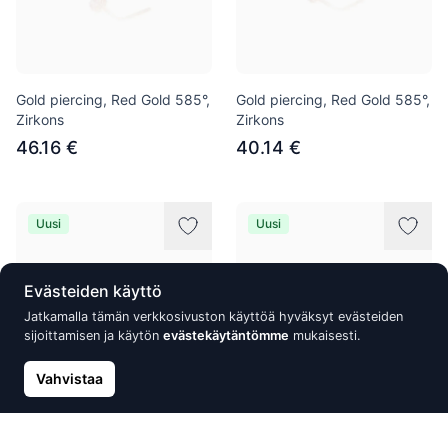
Gold piercing, Red Gold 585°,
Gold piercing, Red Gold 585°,
Zirkons
Zirkons
46.16 €
40.14 €
Uusi
Uusi
Evästeiden käyttö
Jatkamalla tämän verkkosivuston käyttöä hyväksyt evästeiden
sijoittamisen ja käytön
evästekäytäntömme
mukaisesti.
Vahvistaa
Silver stud earrings, Silver
Silver earrings with 'english'
925°, Zirkons
lock, Silver 925°, Rhodium