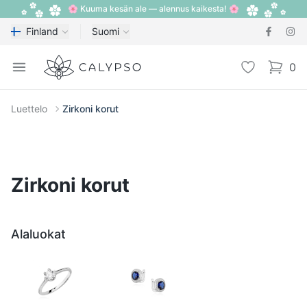
🌸 Kuuma kesän ale — alennus kaikesta! 🌸
Finland
Suomi
Calypso
Open menu
Toivelista
0
items i
Luettelo
Zirkoni korut
Zirkoni korut
Alaluokat