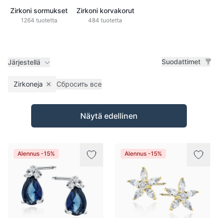
Zirkoni sormukset
Zirkoni korvakorut
1264 tuotetta
484 tuotetta
Suodattimet
Järjestellä
Zirkoneja
Сбросить все
Remove filter
Tuotteet
Näytä edellinen
Alennus -15%
Alennus -15%