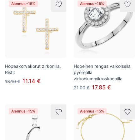
Alennus -15%
Alennus -15%
Hopeakorvakorut zirkonilla,
Hopeinen rengas valkoisella
Ristit
pyöreällä
zirkoniummikroskoopilla
11.14 €
13.10 €
17.85 €
21.00 €
Alennus -15%
Alennus -15%