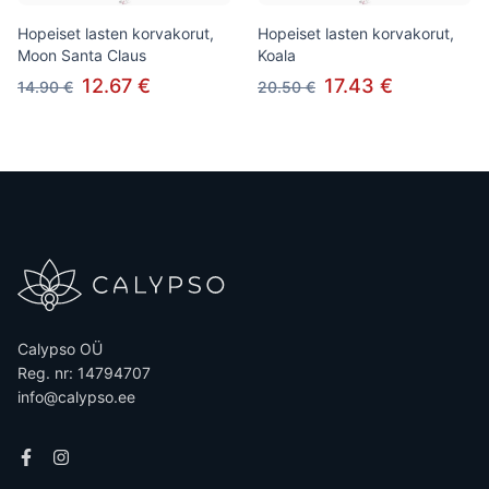
Hopeiset lasten korvakorut,
Hopeiset lasten korvakorut,
Moon Santa Claus
Koala
12.67 €
17.43 €
14.90 €
20.50 €
Calypso OÜ
Reg. nr: 14794707
info@calypso.ee