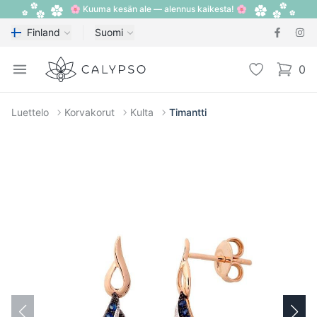
🌸 Kuuma kesän ale — alennus kaikesta! 🌸
Finland
Suomi
Calypso
Open menu
Toivelista
0
items i
Luettelo
Korvakorut
Kulta
Timantti