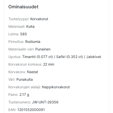
Ominaisuudet
Tuotetyyppi
:
Korvakorut
Materiaali
:
Kulta
Leima
:
585
Pinnoitus
:
Rodiumia
Materiaalin väri
:
Punainen
Upotus
:
Timantti (0.077 ct) / Safiiri (0.352 ct) / Jalokivet
Korvakorun korkeus
:
22 mm
Korvakoru
:
Nastat
Väri
:
Punakulta
Korvakorujen alalaji
:
Nappikorvakorut
Paino
:
2.17 g
Tuotenumero
:
JW-UNT-29356
EAN
:
1201552000091