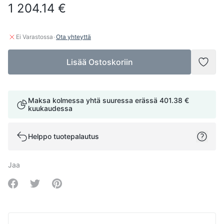
1 204.14 €
·
Ei Varastossa
Ota yhteyttä
Lisää Ostoskoriin
Lisää
Maksa kolmessa yhtä suuressa erässä
401.38 €
kuukaudessa
Helppo tuotepalautus
Jaa
Share on Facebook
Share on Twitter
Share on Pinterest