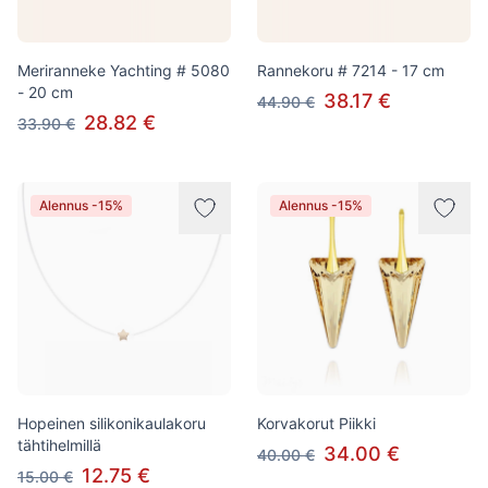
Meriranneke Yachting # 5080
Rannekoru # 7214 - 17 cm
- 20 cm
38.17 €
44.90 €
28.82 €
33.90 €
Alennus -15%
Alennus -15%
Hopeinen silikonikaulakoru
Korvakorut Piikki
tähtihelmillä
34.00 €
40.00 €
12.75 €
15.00 €