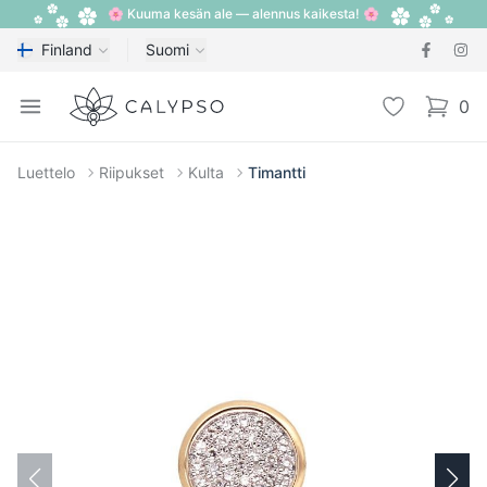
🌸 Kuuma kesän ale — alennus kaikesta! 🌸
Finland
Suomi
Calypso
Open menu
Toivelista
0
items i
Luettelo
Riipukset
Kulta
Timantti