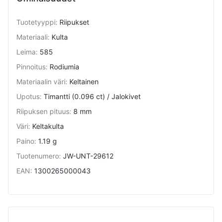
Tuotetyyppi
:
Riipukset
Materiaali
:
Kulta
Leima
:
585
Pinnoitus
:
Rodiumia
Materiaalin väri
:
Keltainen
Upotus
:
Timantti (0.096 ct) / Jalokivet
Riipuksen pituus
:
8 mm
Väri
:
Keltakulta
Paino
:
1.19 g
Tuotenumero
:
JW-UNT-29612
EAN
:
1300265000043