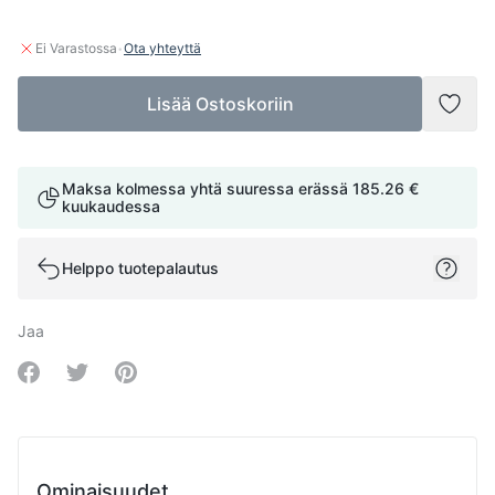
·
Ei Varastossa
Ota yhteyttä
Lisää Ostoskoriin
Lisää
Maksa kolmessa yhtä suuressa erässä
185.26 €
kuukaudessa
Helppo tuotepalautus
Jaa
Share on Facebook
Share on Twitter
Share on Pinterest
Ominaisuudet