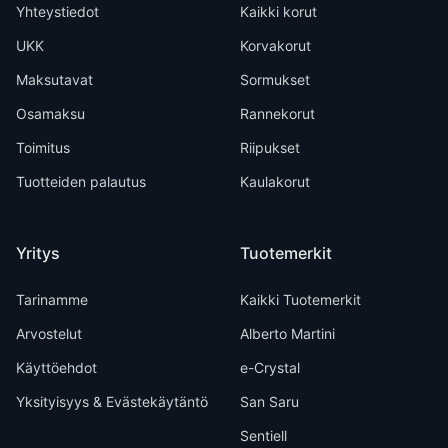
Yhteystiedot
Kaikki korut
UKK
Korvakorut
Maksutavat
Sormukset
Osamaksu
Rannekorut
Toimitus
Riipukset
Tuotteiden palautus
Kaulakorut
Yritys
Tuotemerkit
Tarinamme
Kaikki Tuotemerkit
Arvostelut
Alberto Martini
Käyttöehdot
e-Crystal
Yksityisyys & Evästekäytäntö
San Saru
Sentiell