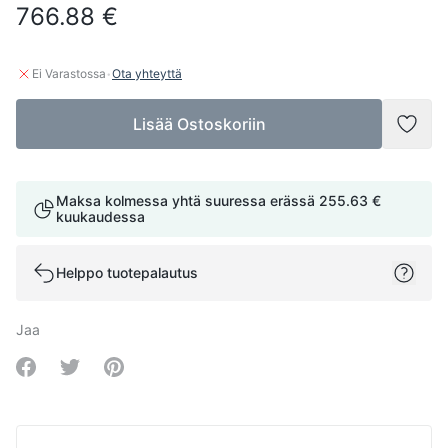
766.88 €
·
Ei Varastossa
Ota yhteyttä
Lisää Ostoskoriin
Lisää
Maksa kolmessa yhtä suuressa erässä
255.63 €
kuukaudessa
Helppo tuotepalautus
Jaa
Share on Facebook
Share on Twitter
Share on Pinterest