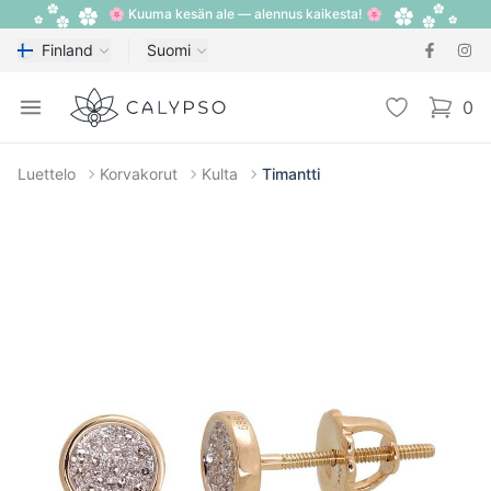
🌸 Kuuma kesän ale — alennus kaikesta! 🌸
Finland
Suomi
Calypso
Open menu
Toivelista
0
items i
Luettelo
Korvakorut
Kulta
Timantti