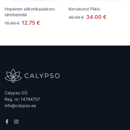
Hopeinen silikonikaulakoru
Korvakorut Piikki
tähtihelmillä
34.00 €
40.00 €
12.75 €
15.00 €
Calypso OÜ
Reg. nr: 14794707
info@calypso.ee