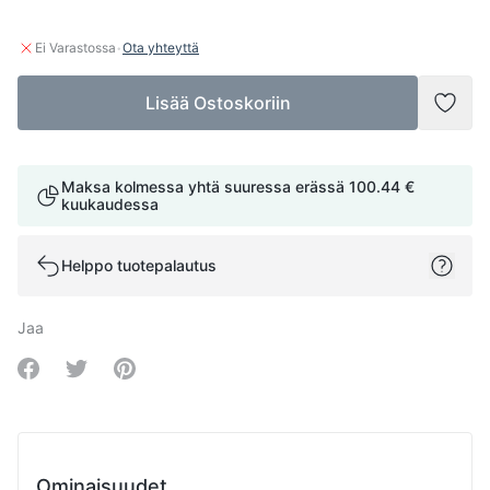
·
Ei Varastossa
Ota yhteyttä
Lisää Ostoskoriin
Lisää
Maksa kolmessa yhtä suuressa erässä
100.44 €
kuukaudessa
Helppo tuotepalautus
Jaa
Share on Facebook
Share on Twitter
Share on Pinterest
Ominaisuudet