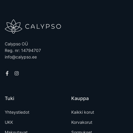
Calypso OÜ
Reg. nr: 14794707
info@calypso.ee
Tuki
Kauppa
Yhteystiedot
Kaikki korut
UKK
Korvakorut
Maksutavat
Sormukset