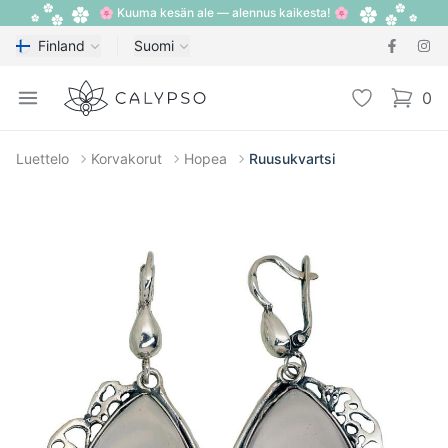
🌸 Kuuma kesän ale — alennus kaikesta! 🌸
Finland
Suomi
Calypso
Open menu
Toivelista
0
items i
Luettelo
Korvakorut
Hopea
Ruusukvartsi