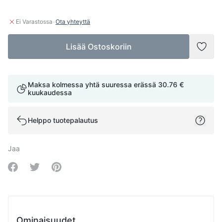
·
Ei Varastossa
Ota yhteyttä
Lisää Ostoskoriin
Lisää
Maksa kolmessa yhtä suuressa erässä
30.76 €
kuukaudessa
Helppo tuotepalautus
Jaa
Share on Facebook
Share on Twitter
Share on Pinterest
Ominaisuudet