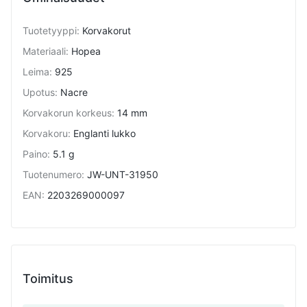
Tuotetyyppi
:
Korvakorut
Materiaali
:
Hopea
Leima
:
925
Upotus
:
Nacre
Korvakorun korkeus
:
14 mm
Korvakoru
:
Englanti lukko
Paino
:
5.1 g
Tuotenumero
:
JW-UNT-31950
EAN
:
2203269000097
Toimitus