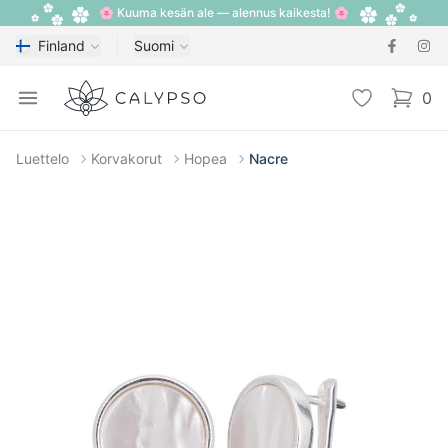
🌸 Kuuma kesän ale — alennus kaikesta! 🌸
Finland
Suomi
Calypso
Open menu
Toivelista
0
items i
Luettelo
Korvakorut
Hopea
Nacre