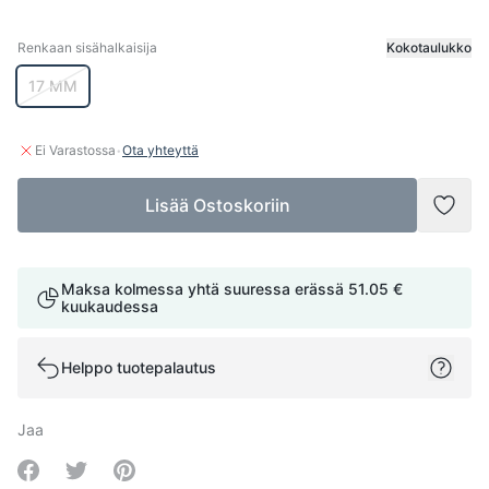
Renkaan sisähalkaisija
Kokotaulukko
Renkaan sisähalkaisija
17 MM
·
Ei Varastossa
Ota yhteyttä
Lisää Ostoskoriin
Lisää
Maksa kolmessa yhtä suuressa erässä
51.05 €
kuukaudessa
Helppo tuotepalautus
Jaa
Share on Facebook
Share on Twitter
Share on Pinterest