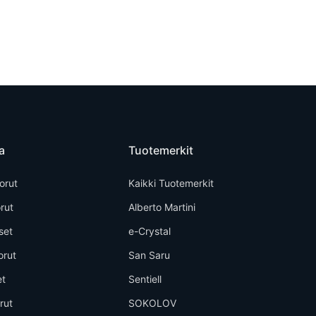
a
Tuotemerkit
orut
Kaikki Tuotemerkit
rut
Alberto Martini
set
e-Crystal
orut
San Saru
et
Sentiell
rut
SOKOLOV