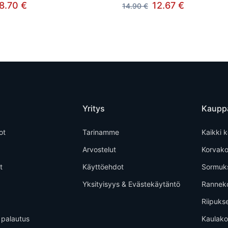
8.70 €
12.67 €
14.90 €
Yritys
Kaupp
ot
Tarinamme
Kaikki k
Arvostelut
Korvako
t
Käyttöehdot
Sormuk
Yksityisyys & Evästekäytäntö
Rannek
Riipuks
 palautus
Kaulako