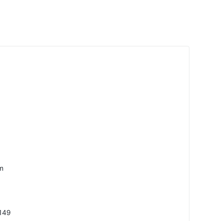
m
149