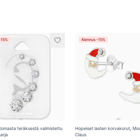
-15%
Alennus -15%
omasta teräksestä valmistettu
Hopeiset lasten korvakorut, Mo
arja
Claus