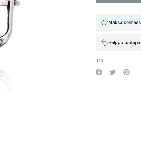
Maksa kolmess
Helppo tuotepa
Jaa
Share on Facebo
Share on Tw
Share 