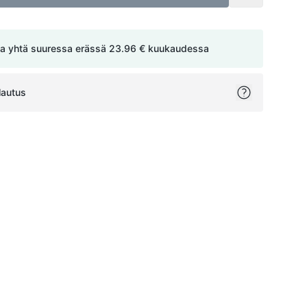
a yhtä suuressa erässä
23.96 €
kuukaudessa
lautus
ok
itter
on Pinterest