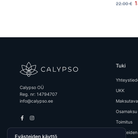
1
22.00 €
Tuki
Yhteystied
Calypso OÜ
UKK
Reg. nr: 14794707
info@calypso.ee
Maksutava
Osamaksu
Toimitus
Tuotteiden
Evästeiden käyttö