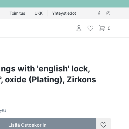
Toimitus
UKK
Yhteystiedot
Kirjaudu sisään
Toivelista
0
items in cart,
ings with 'english' lock,
, oxide (Plating), Zirkons
yttä
Lisää Ostoskoriin
Lisää toivel