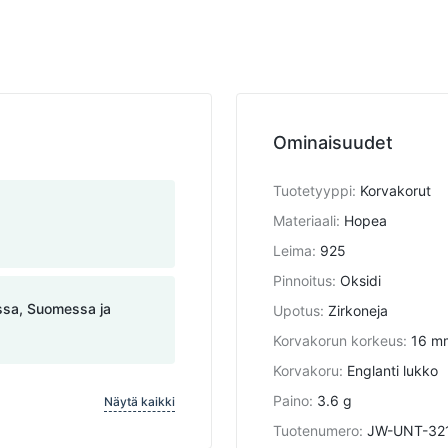
Ominaisuudet
Tuotetyyppi
:
Korvakorut
Materiaali
:
Hopea
Leima
:
925
Pinnoitus
:
Oksidi
assa, Suomessa ja
Upotus
:
Zirkoneja
Korvakorun korkeus
:
16 m
Korvakoru
:
Englanti lukko
Paino
:
3.6 g
Näytä kaikki
Tuotenumero
:
JW-UNT-32