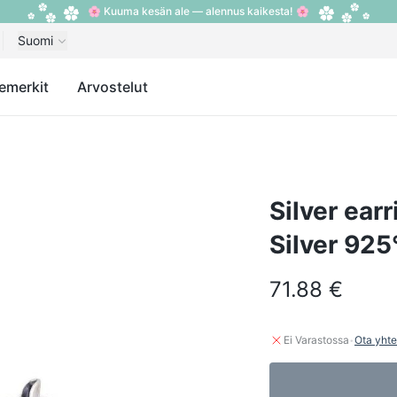
🌸 Kuuma kesän ale — alennus kaikesta! 🌸
Suomi
emerkit
Arvostelut
Silver earr
Silver 925°
71.88 €
·
Ei Varastossa
Ota yhte