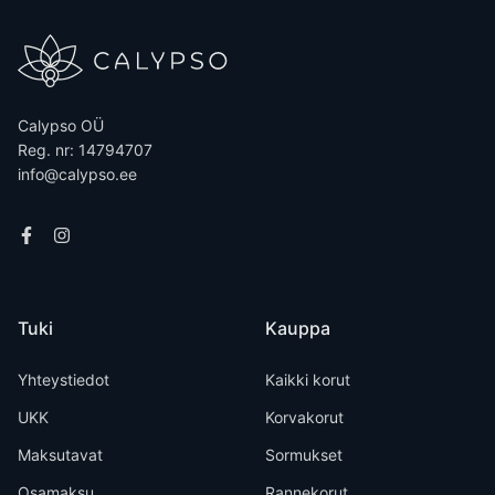
Calypso OÜ
Reg. nr: 14794707
info@calypso.ee
Tuki
Kauppa
Yhteystiedot
Kaikki korut
UKK
Korvakorut
Maksutavat
Sormukset
Osamaksu
Rannekorut