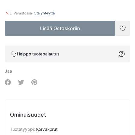
·
Ei Varastossa
Ota yhteyttä
Lisää Ostoskoriin
Lisää
Helppo tuotepalautus
Jaa
Share on Facebook
Share on Twitter
Share on Pinterest
Ominaisuudet
Tuotetyyppi
:
Korvakorut