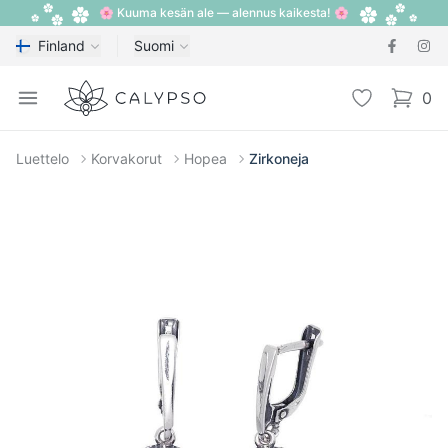
🌸 Kuuma kesän ale — alennus kaikesta! 🌸
Finland
Suomi
Calypso
Open menu
Toivelista
0
items i
Luettelo
Korvakorut
Hopea
Zirkoneja