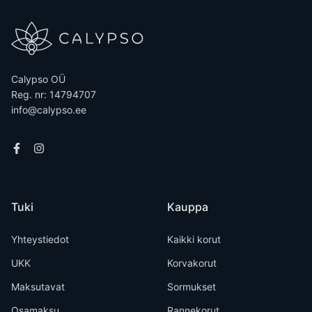
Calypso OÜ
Reg. nr: 14794707
info@calypso.ee
Tuki
Kauppa
Yhteystiedot
Kaikki korut
UKK
Korvakorut
Maksutavat
Sormukset
Osamaksu
Rannekorut