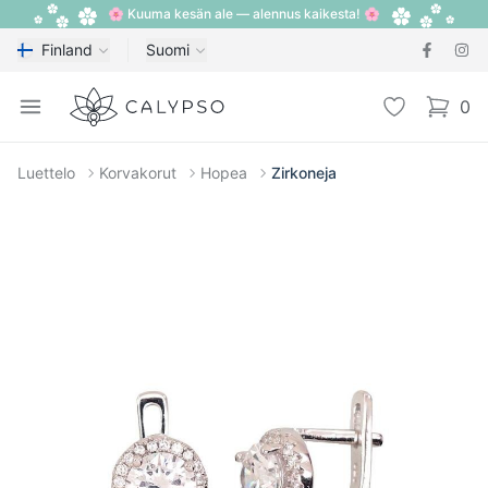
🌸 Kuuma kesän ale — alennus kaikesta! 🌸
Finland
Suomi
Calypso
Open menu
Toivelista
0
items i
Luettelo
Korvakorut
Hopea
Zirkoneja