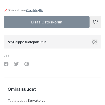
·
Ei Varastossa
Ota yhteyttä
Lisää Ostoskoriin
Lisää
Helppo tuotepalautus
Jaa
Share on Facebook
Share on Twitter
Share on Pinterest
Ominaisuudet
Tuotetyyppi
:
Korvakorut