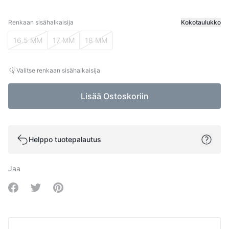
Renkaan sisähalkaisija
Kokotaulukko
Renkaan sisähalkaisija
16.5 MM
17 MM
18 MM
Valitse renkaan sisähalkaisija
Lisää Ostoskoriin
Helppo tuotepalautus
Jaa
Share on Facebook
Share on Twitter
Share on Pinterest