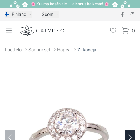
🌸 Kuuma kesän ale — alennus kaikesta! 🌸
Finland
Suomi
Calypso
Open menu
Toivelista
0
items i
Luettelo
Sormukset
Hopea
Zirkoneja