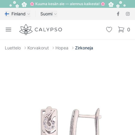
🌸 Kuuma kesän ale — alennus kaikesta! 🌸
Finland
Suomi
Calypso
Open menu
Toivelista
0
items i
Luettelo
Korvakorut
Hopea
Zirkoneja