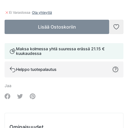
·
Ei Varastossa
Ota yhteyttä
Lisää Ostoskoriin
Lisää
Maksa kolmessa yhtä suuressa erässä
21.15 €
kuukaudessa
Helppo tuotepalautus
Jaa
Share on Facebook
Share on Twitter
Share on Pinterest
Ominaisuudet