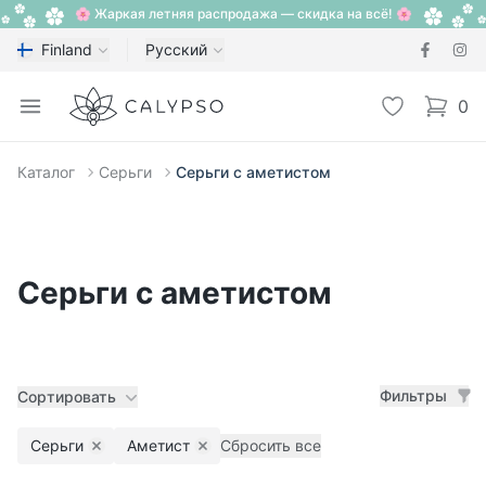
🌸 Жаркая летняя распродажа — скидка на всё! 🌸
Finland
Русский
Calypso
Open menu
Избранное
0
items i
Каталог
Серьги
Серьги с аметистом
Серьги с аметистом
Фильтры
Сортировать
Серьги
Аметист
Сбросить все
Remove filter
Remove filter