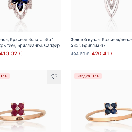
улон, Красное Золото 585°,
Золотой кулон, Красное/Бело
крытие), Бриллианты, Сапфир
585°, Бриллианты
410.02 €
420.41 €
494.60 €
-15%
Скидка -15%