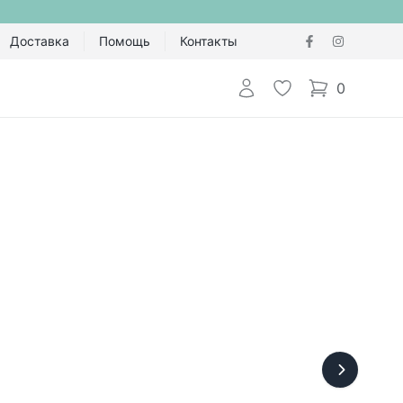
Доставка
Помощь
Контакты
Авторизоваться
Избранное
0
items in cart,