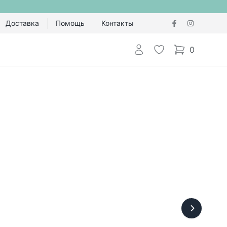
Доставка
Помощь
Контакты
Авторизоваться
Избранное
0
items in cart,