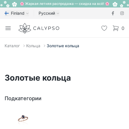
🌸 Жаркая летняя распродажа — скидка на всё! 🌸
Finland
Русский
Calypso
Open menu
Избранное
0
items i
Каталог
Кольца
Золотые кольца
Золотые кольца
Подкатегории