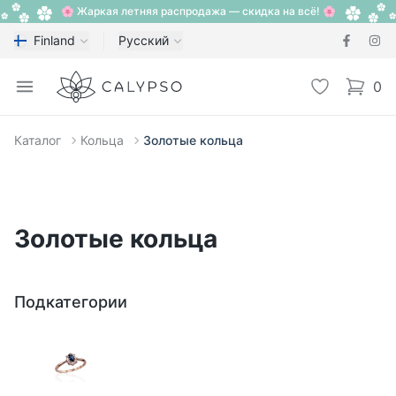
🌸 Жаркая летняя распродажа — скидка на всё! 🌸
Finland
Русский
Calypso
Open menu
Избранное
0
items i
Каталог
Кольца
Золотые кольца
Золотые кольца
Подкатегории