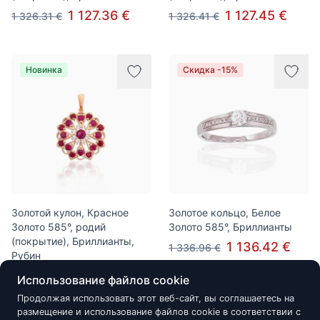
1 127.36 €
1 127.45 €
1 326.31 €
1 326.41 €
Новинка
Скидка -15%
Золотой кулон, Красное
Золотое кольцо, Белое
Золото 585°, родий
Золото 585°, Бриллианты
(покрытие), Бриллианты,
1 136.42 €
1 336.96 €
Рубин
1 360.78 €
Использование файлов cookie
Продолжая использовать этот веб-сайт, вы соглашаетесь на
размещение и использование файлов cookie в соответствии с