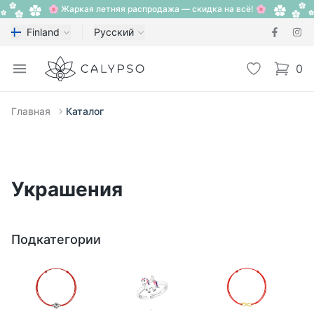
🌸 Жаркая летняя распродажа — скидка на всё! 🌸
Finland
Русский
Calypso
Open menu
Избранное
0
items i
Главная
Каталог
Украшения
Подкатегории