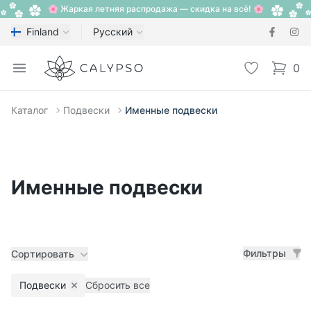
🌸 Жаркая летняя распродажа — скидка на всё! 🌸
Finland
Русский
Calypso
Open menu
Избранное
0
items i
Каталог
Подвески
Именные подвески
Именные подвески
Фильтры
Сортировать
Подвески
Сбросить все
Remove filter