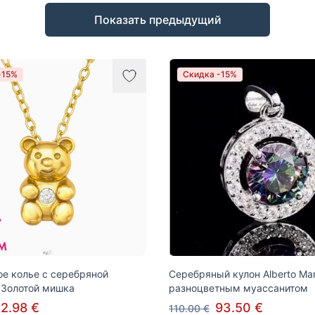
Показать предыдущий
-15%
Скидка -15%
е колье с серебряной
Серебряный кулон Alberto Mart
 Золотой мишка
разноцветным муассанитом
2.98 €
93.50 €
110.00 €