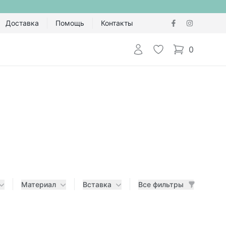
Доставка
Помощь
Контакты
Авторизоваться
Избранное
0
items in cart,
Материал
Вставка
Все фильтры