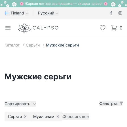
🌸 Жаркая летняя распродажа — скидка на всё! 🌸
Finland
Русский
Calypso
Open menu
Избранное
0
items i
Каталог
Серьги
Мужские серьги
Мужские серьги
Фильтры
Сортировать
Серьги
Мужчинам
Сбросить все
Remove filter
Remove filter