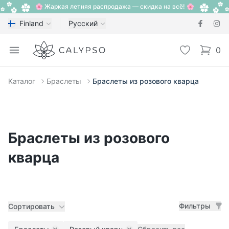
🌸 Жаркая летняя распродажа — скидка на всё! 🌸
Finland
Русский
Calypso
Open menu
Избранное
0
items i
Каталог
Браслеты
Браслеты из розового кварца
Браслеты из розового
кварца
Фильтры
Сортировать