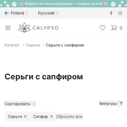
🌸 Жаркая летняя распродажа — скидка на всё! 🌸
Finland
Русский
Calypso
Open menu
Избранное
0
items i
Каталог
Серьги
Серьги с сапфиром
Серьги с сапфиром
Фильтры
Сортировать
Серьги
Сапфир
Сбросить все
Remove filter
Remove filter