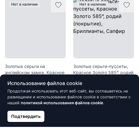
Нет в наличии
Нет в наличии
Золотые серьги на
Золотые серьги-пуссеты,
английском замке, Красное
Красное Золото 585°, родий
Золото 585°, родий
(покрытие), Бриллианты,
Использование файлов cookie
(покрытие), Бриллианты,
Сапфир
Сапфир
Продолжая использовать этот веб-сайт, вы соглашаетесь на
1 023.52 €
1 204.14 €
размещение и использование файлов cookie в соответствии с
1 270.84 €
нашей
политикой использования файлов cookie
.
Подтвердить
Нет в наличии
Нет в наличии