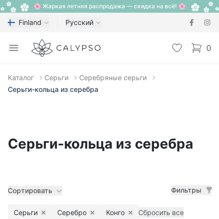
🌸 Жаркая летняя распродажа — скидка на всё! 🌸
Finland
Русский
Calypso
Open menu
Избранное
0
items i
Каталог
Серьги
Серебряные серьги
Серьги-кольца из серебра
Серьги-кольца из серебра
Фильтры
Сортировать
Серьги
Серебро
Конго
Сбросить все
Remove filter
Remove filter
Remove filter