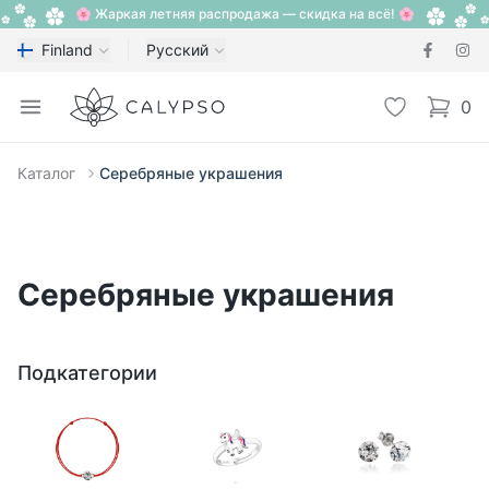
🌸 Жаркая летняя распродажа — скидка на всё! 🌸
Finland
Русский
Calypso
Open menu
Избранное
0
items i
Каталог
Серебряные украшения
Серебряные украшения
Подкатегории