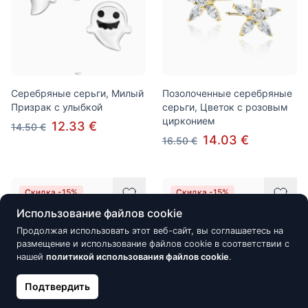
Серебряные серьги, Милый
Позолоченные серебряные
Призрак c улыбкой
серьги, Цветок с розовым
цирконием
12.33 €
14.50 €
14.03 €
16.50 €
Скидка -15%
Скидка -15%
Использование файлов cookie
Продолжая использовать этот веб-сайт, вы соглашаетесь на
размещение и использование файлов cookie в соответствии с
нашей
политикой использования файлов cookie
.
Подтвердить