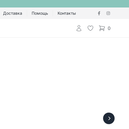
Доставка
Помощь
Контакты
Авторизоваться
Избранное
0
items in cart,