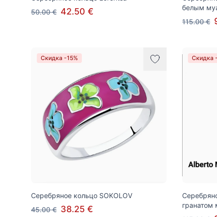
белым му
42.50 €
50.00 €
115.00 €
Скидка -15%
Скидка 
Серебряное кольцо SOKOLOV
Серебряное
гранатом 
38.25 €
45.00 €