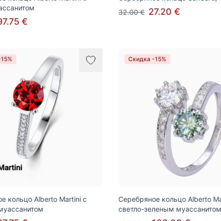
ассанитом
27.20 €
32.00 €
97.75 €
-15%
Скидка -15%
 кольцо Alberto Martini с
Серебряное кольцо Alberto Mar
муассанитом
светло-зеленым муассанито