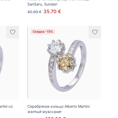
SanSaru, Sundari
35.70 €
42.00 €
Скидка -15%
tini со
Серебряное кольцо Alberto Martini
м
желтый муассанит