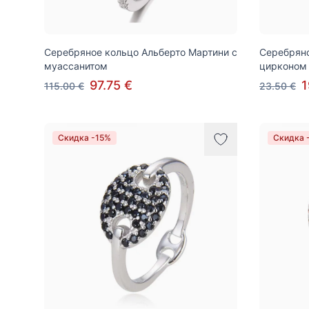
Серебряное кольцо Альберто Мартини с
Серебряно
муассанитом
цирконом
97.75 €
1
115.00 €
23.50 €
Скидка -15%
Скидка 