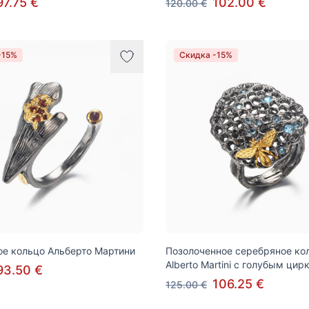
97.75 €
102.00 €
120.00 €
-15%
Скидка -15%
е кольцо Альберто Мартини
Позолоченное серебряное ко
Alberto Martini с голубым ци
93.50 €
106.25 €
125.00 €