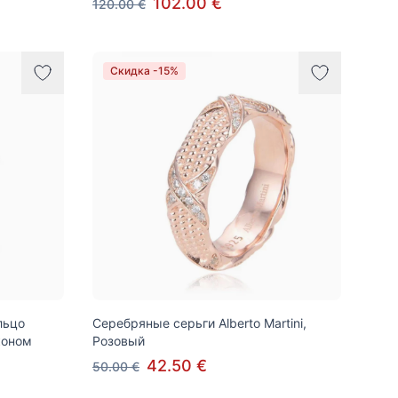
102.00 €
120.00 €
Скидка -15%
льцо
Серебряные серьги Alberto Martini,
рконом
Розовый
42.50 €
50.00 €