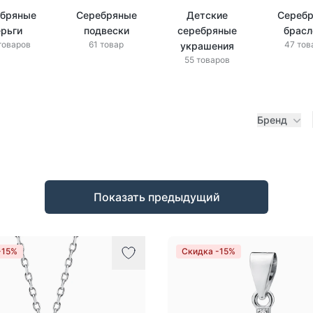
бряные
Серебряные
Детские
Сереб
ерьги
подвески
серебряные
брас
товаров
61 товар
47 тов
украшения
55 товаров
Бренд
Показать предыдущий
-15%
Скидка -15%