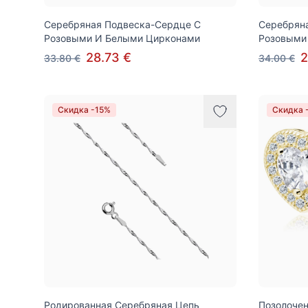
Серебряная Подвеска-Сердце С
Серебрян
Розовыми И Белыми Цирконами
Розовыми
28.73 €
2
33.80 €
34.00 €
Скидка -15%
Скидка 
Родированная Серебряная Цепь
Позолоче