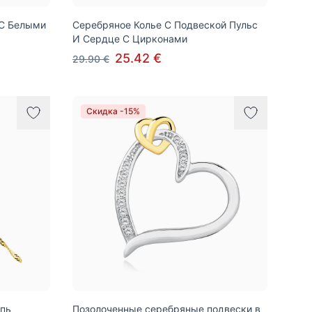
 С Белыми
Серебряное Колье С Подвеской Пульс
И Сердце С Цирконами
25.42 €
29.90 €
Скидка -15%
пь
Позолоченные серебряные подвески в