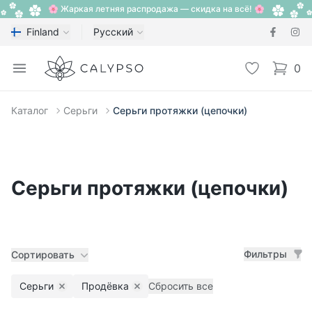
🌸 Жаркая летняя распродажа — скидка на всё! 🌸
Finland
Русский
Calypso
Open menu
Избранное
0
items i
Каталог
Серьги
Серьги протяжки (цепочки)
Серьги протяжки (цепочки)
Фильтры
Сортировать
Серьги
Продёвка
Сбросить все
Remove filter
Remove filter