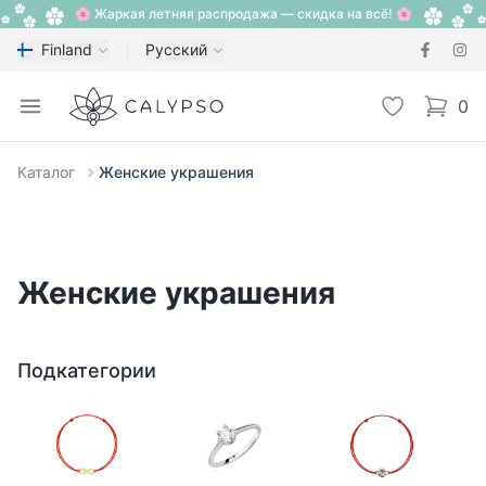
🌸 Жаркая летняя распродажа — скидка на всё! 🌸
Finland
Русский
Calypso
Open menu
Избранное
0
items i
Каталог
Женские украшения
Женские украшения
Подкатегории