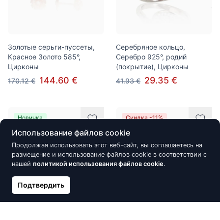
Золотые серьги-пуссеты,
Серебряное кольцо,
Красное Золото 585°,
Серебро 925°, родий
Цирконы
(покрытие), Цирконы
144.60 €
29.35 €
170.12 €
41.93 €
Новинка
Скидка -11%
Использование файлов cookie
Продолжая использовать этот веб-сайт, вы соглашаетесь на
размещение и использование файлов cookie в соответствии с
нашей
политикой использования файлов cookie
.
Подтвердить
Золотой кулон, Красное
Серебряное кольцо,