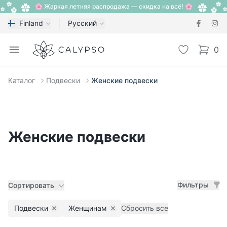
🌸 Жаркая летняя распродажа — скидка на всё! 🌸
Finland
Русский
Calypso
Open menu
Избранное
0
items i
Каталог
Подвески
Женские подвески
Женские подвески
Фильтры
Сортировать
Подвески
Женщинам
Сбросить все
Remove filter
Remove filter