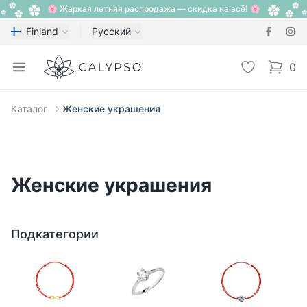
🌸 Жаркая летняя распродажа — скидка на всё! 🌸
Finland
Русский
Calypso
Open menu
Избранное
0
items i
Каталог
Женские украшения
Женские украшения
Подкатегории