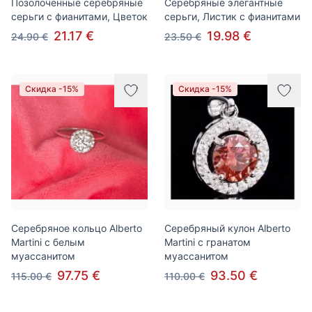
Позолоченные серебряные
Серебряные элегантные
серьги с фианитами, Цветок
серьги, Листик с фианитами
21.17 €
19.98 €
24.90 €
23.50 €
Скидка -15%
Скидка -15%
Серебряное кольцо Alberto
Серебряный кулон Alberto
Martini с белым
Martini с гранатом
муассанитом
муассанитом
97.75 €
93.50 €
115.00 €
110.00 €