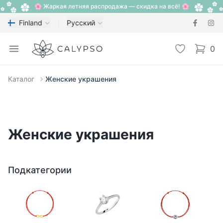
🌸 Жаркая летняя распродажа — скидка на всё! 🌸
Finland
Русский
Calypso
Open menu
Избранное
0
items i
Каталог
Женские украшения
Женские украшения
Подкатегории