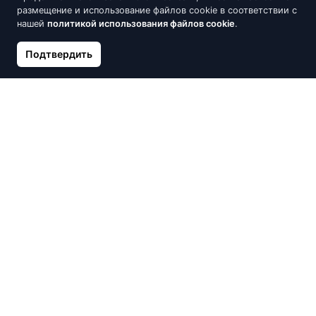
размещение и использование файлов cookie в соответствии с
нашей
политикой использования файлов cookie
.
Подтвердить
Позолоченные серебряные
Позолоченные серебряные
серьги SanSaru, Divak
серьги SanSaru, Esha
45.90 €
48.45 €
54.00 €
57.00 €
Скидка -15%
Скидка -15%
Серебряное колье SanSaru,
Позолоченное серебряное
Kumar
кольцо SanSaru, Sundari