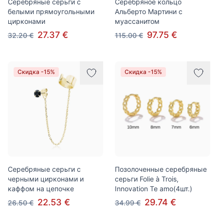
Серебряные серьги с
Серебряное кольцо
белыми прямоугольными
Альберто Мартини с
цирконами
муассанитом
27.37 €
97.75 €
32.20 €
115.00 €
Скидка -15%
Скидка -15%
Серебряные серьги с
Позолоченные серебряные
черными цирконами и
серьги Folie à Trois,
каффом на цепочке
Innovation Te amo(4шт.)
22.53 €
29.74 €
26.50 €
34.99 €