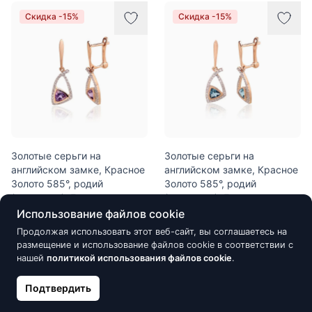
Скидка -15%
Скидка -15%
Золотые серьги на
Золотые серьги на
английском замке, Красное
английском замке, Красное
Золото 585°, родий
Золото 585°, родий
(покрытие), Бриллианты,
(покрытие), Бриллианты,
Аметист
Голубой топаз
Использование файлов cookie
927.84 €
933.05 €
1 091.58 €
1 097.71 €
Продолжая использовать этот веб-сайт, вы соглашаетесь на
размещение и использование файлов cookie в соответствии с
нашей
политикой использования файлов cookie
.
Скидка -15%
Новинка
Подтвердить