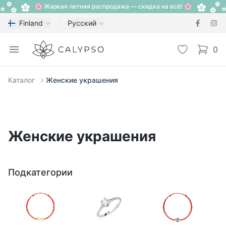
🌸 Жаркая летняя распродажа — скидка на всё! 🌸
Finland
Русский
Calypso
Open menu
Избранное
0
items i
Каталог
Женские украшения
Женские украшения
Подкатегории