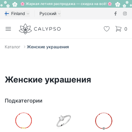
🌸 Жаркая летняя распродажа — скидка на всё! 🌸
Finland
Русский
Calypso
Open menu
Избранное
0
items i
Каталог
Женские украшения
Женские украшения
Подкатегории