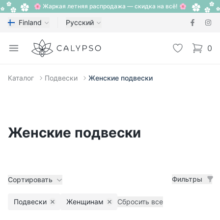
🌸 Жаркая летняя распродажа — скидка на всё! 🌸
Finland
Русский
Calypso
Open menu
Избранное
0
items i
Каталог
Подвески
Женские подвески
Женские подвески
Фильтры
Сортировать
Подвески
Женщинам
Сбросить все
Remove filter
Remove filter