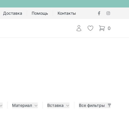
Доставка
Помощь
Контакты
Авторизоваться
Избранное
0
items in cart,
Материал
Вставка
Все фильтры