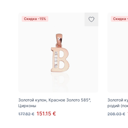
Скидка -15%
Скидка 
Золотой кулон, Красное Золото 585°,
Золотой к
Цирконы
родий (по
151.15 €
177.82 €
208.03 €