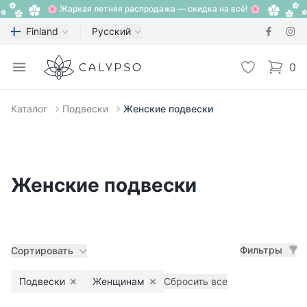
🌸 Жаркая летняя распродажа — скидка на всё! 🌸
Finland
Русский
Calypso
Open menu
Избранное
0
items i
Каталог
Подвески
Женские подвески
Женские подвески
Фильтры
Сортировать
Подвески
Женщинам
Сбросить все
Remove filter
Remove filter