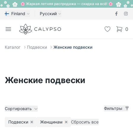
🌸 Жаркая летняя распродажа — скидка на всё! 🌸
Finland
Русский
Calypso
Open menu
Избранное
0
items i
Каталог
Подвески
Женские подвески
Женские подвески
Фильтры
Сортировать
Подвески
Женщинам
Сбросить все
Remove filter
Remove filter