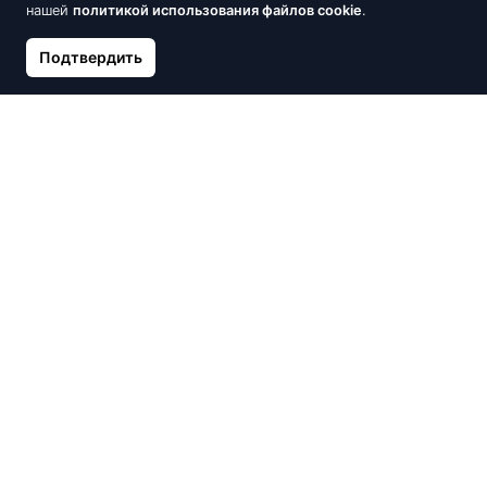
нашей
политикой использования файлов cookie
.
Подтвердить
Серебряный кулон, Хвост
Серебряное колье с
Русалки с белыми
белыми кубическими
фианитами
цирконами
26.80 €
29.10 €
Нет в наличии
Нет в наличии