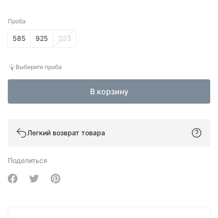
Проба
Проба
585
925
333
Выберите проба
В корзину
Легкий возврат товара
Поделиться
Share on Facebook
Share on Twitter
Share on Pinterest