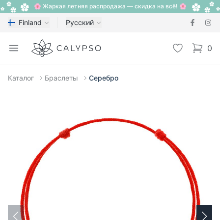
🌸 Жаркая летняя распродажа — скидка на всё! 🌸
Finland
Русский
Calypso
Open menu
Избранное
0
items i
Каталог
Браслеты
Серебро