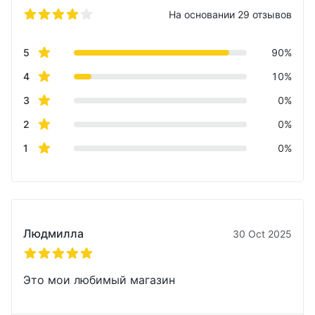
На основании 29 отзывов
5 из 5 звезд
Review data
star reviews
5
90%
star reviews
4
10%
star reviews
3
0%
star reviews
2
0%
star reviews
1
0%
Недавние отзывы
Людмилла
30 Oct 2025
5 из 5 звезд
Это мои любимый магазин