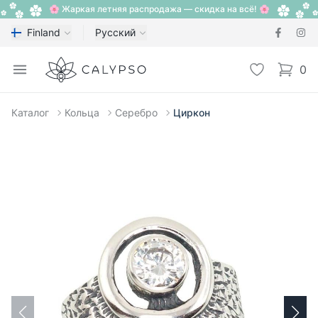
🌸 Жаркая летняя распродажа — скидка на всё! 🌸
Finland
Русский
Calypso
Open menu
Избранное
0
items i
Каталог
Кольца
Серебро
Циркон