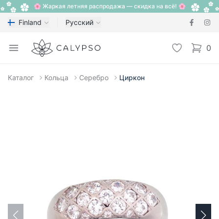
🌸 Жаркая летняя распродажа — скидка на всё! 🌸
Finland
Русский
Calypso
Open menu
Избранное
0
items i
Каталог
Кольца
Серебро
Циркон