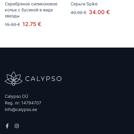
Серебряное силиконовое
Серьги Spike
колье с бусиной в виде
34.00 €
40.00 €
звезды
12.75 €
15.00 €
Calypso OÜ
Reg. nr: 14794707
info@calypso.ee