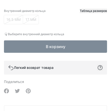
Внутренний диаметр кольца
Таблица размеров
Внутренний диаметр кольца
16.5 ММ
17 ММ
Выберите внутренний диаметр кольца
В корзину
Легкий возврат товара
Поделиться
Share on Facebook
Share on Twitter
Share on Pinterest