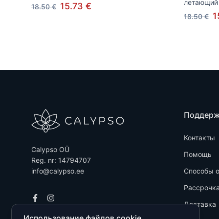
летающий 
15.73 €
18.50 €
1
18.50 €
Поддер
Контакты
Calypso OÜ
Помощь
Reg. nr: 14794707
info@calypso.ee
Способы 
Рассрочк
Доставка
Использование файлов cookie