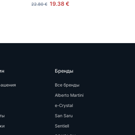
19.38 €
22.80 €
ин
Бренды
рашения
Все бренды
Alberto Martini
e-Crystal
ты
San Saru
ки
Sentiell