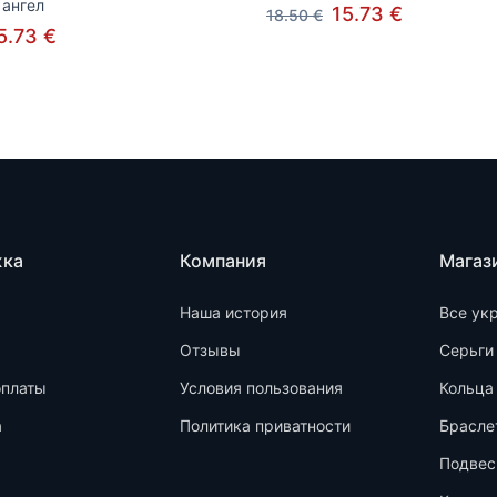
ангел
15.73 €
18.50 €
5.73 €
жка
Компания
Магаз
Наша история
Все ук
Отзывы
Серьги
оплаты
Условия пользования
Кольца
а
Политика приватности
Брасле
Подвес