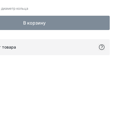
 диаметр кольца
В корзину
т товара
ok
itter
on Pinterest