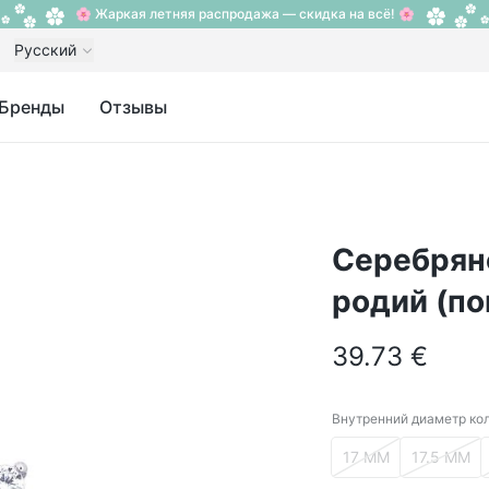
🌸 Жаркая летняя распродажа — скидка на всё! 🌸
Русский
Бренды
Отзывы
Серебряно
родий (п
39.73 €
Внутренний диаметр ко
Внутренний диам
17 ММ
17.5 ММ