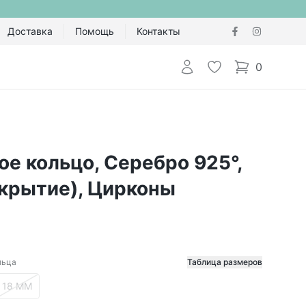
Доставка
Помощь
Контакты
Авторизоваться
Избранное
0
items in cart,
е кольцо, Серебро 925°,
окрытие), Цирконы
льца
Таблица размеров
етр кольца
18 ММ