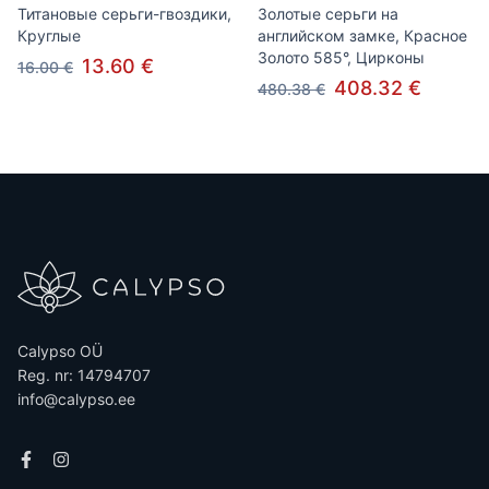
Титановые серьги-гвоздики,
Золотые серьги на
Круглые
английском замке, Красное
Золото 585°, Цирконы
13.60 €
16.00 €
408.32 €
480.38 €
Calypso OÜ
Reg. nr: 14794707
info@calypso.ee