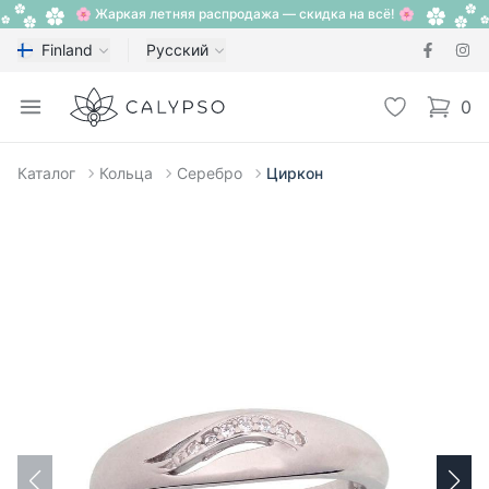
🌸 Жаркая летняя распродажа — скидка на всё! 🌸
Finland
Русский
Calypso
Open menu
Избранное
0
items i
Каталог
Кольца
Серебро
Циркон