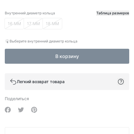
Внутренний диаметр кольца
Таблица размеров
Внутренний диаметр кольца
16 ММ
17 ММ
18 ММ
Выберите внутренний диаметр кольца
В корзину
Легкий возврат товара
Поделиться
Share on Facebook
Share on Twitter
Share on Pinterest